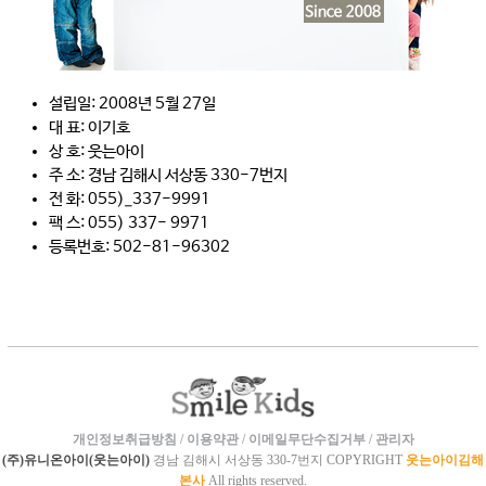
설립일: 2008년 5월 27일
대 표: 이기호
상 호: 웃는아이
주 소: 경남 김해시 서상동 330-7번지
전 화: 055)_337-9991
팩 스: 055) 337- 9971
등록번호: 502-81-96302
개인정보취급방침
/
이용약관
/
이메일무단수집거부
/
관리자
(주)유니온아이(웃는아이)
경남 김해시 서상동 330-7번지 COPYRIGHT
웃는아이김해
본사
All rights reserved.